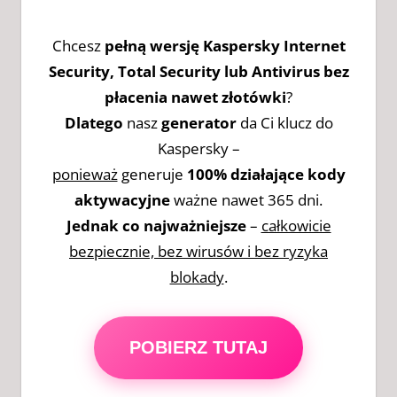
Chcesz
pełną wersję Kaspersky Internet
Security, Total Security lub Antivirus bez
płacenia nawet złotówki
?
Dlatego
nasz
generator
da Ci klucz do
Kaspersky –
ponieważ
generuje
100% działające kody
aktywacyjne
ważne nawet 365 dni.
Jednak co najważniejsze
–
całkowicie
bezpiecznie, bez wirusów i bez ryzyka
blokady
.
POBIERZ TUTAJ