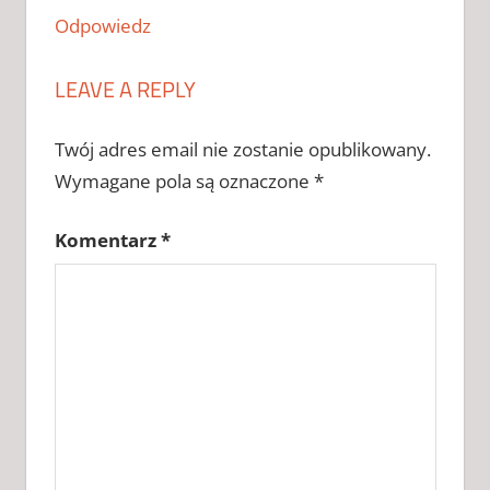
CRACK DO
Odpowiedz
KASPERSKY
2026
LEAVE A REPLY
KLUCZ DO
KACPERSKY
Twój adres email nie zostanie opublikowany.
KLUCZ DO
KACPERSKY
Wymagane pola są oznaczone
*
CHOMIKUJ
KLUCZ DO
Komentarz
*
KACPERSKY
ZAPYTAJ
KLUCZ DO
KASPERSKY
2026