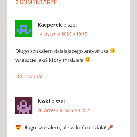
2 KOMENTARZE
AKTYWATOR
DO
KACPERSKY
CHOMIKUJ
Kacperek
pisze:
AKTYWATOR
14 stycznia 2026 o 18:15
DO
KACPERSKY
ZAPYTAJ
Długo szukałem działającego antyvirusa
AKTYWATOR
wreszcie jakiś który mi działa
DO
KASPERSKY
Odpowiedz
2026
CRACK DO
KACPERSKY
CRACK DO
Noki
pisze:
KACPERSKY
20 września 2025 o 12:52
CHOMIKUJ
CRACK DO
Długo szukałem, ale w końcu działa!
KACPERSKY
ZAPYTAJ