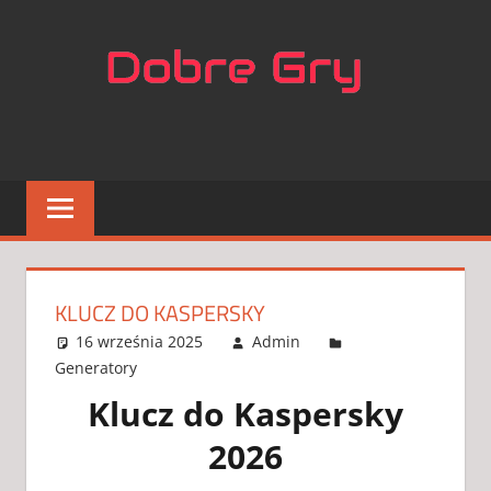
Skip
NAJL
to
content
APLIK
DO
GIER
KLUCZ DO KASPERSKY
16 września 2025
Admin
Generatory
2 komentarze
Klucz do Kaspersky
2026