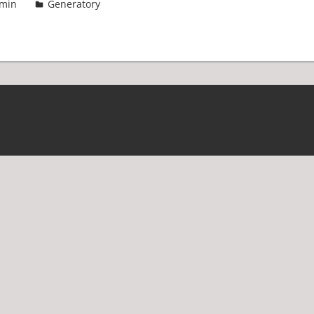
min
Generatory
2 komentarze