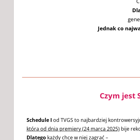
C
Dl
gene
Jednak co najwa
Czym jest 
Schedule I
od TVGS to najbardziej kontrowersyjn
która od dnia premiery (24 marca 2025)
bije rek
Dlatego
każdy chce w niej zagrać –