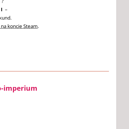
a
?
I
–
kund.
a na koncie Steam
.
ko-imperium