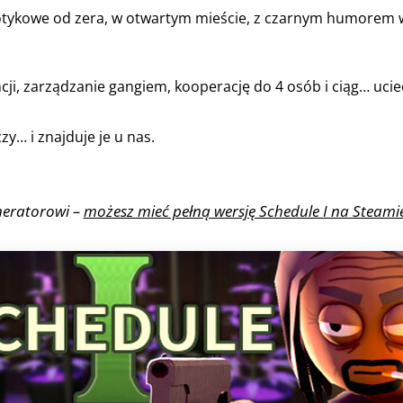
ykowe od zera, w otwartym mieście, z czarnym humorem w
ji, zarządzanie gangiem, kooperację do 4 osób i ciąg… uciec
y… i znajduje je u nas.
neratorowi –
możesz mieć pełną wersję Schedule I na Steam