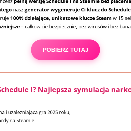
hcesz
pełną wersję Schedule I na Steamie bez płaceni
atego
nasz
generator wygeneruje Ci klucz do Schedule 
ruje
100% działające, unikatowe klucze Steam
w 15 se
żniejsze
–
całkowicie bezpiecznie, bez wirusów i bez ban
POBIERZ TUTAJ
Schedule I? Najlepsza symulacja nar
a i uzależniająca gra 2025 roku,
ordy na Steamie.