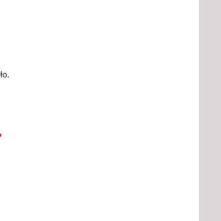
ło.
?