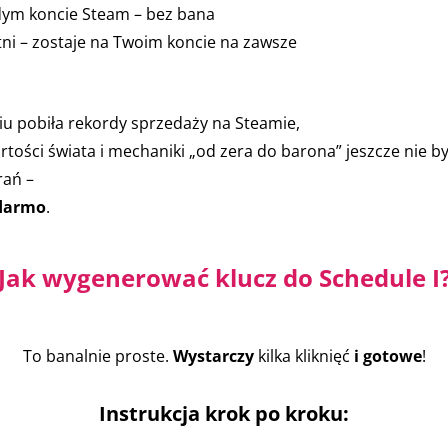
dym koncie Steam – bez bana
ni – zostaje na Twoim koncie na zawsze
iu pobiła rekordy sprzedaży na Steamie,
ości świata i mechaniki „od zera do barona” jeszcze nie by
rań –
 darmo
.
Jak wygenerować klucz do Schedule I
To banalnie proste.
Wystarczy
kilka kliknięć
i gotowe
!
Instrukcja krok po kroku: