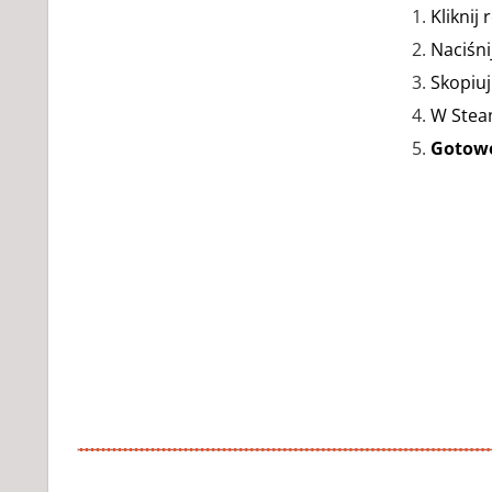
Kliknij
Naciśni
Skopiu
W Stea
Gotow