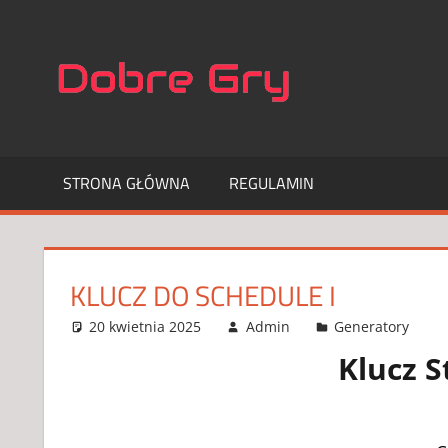
Skip
to
NAJLEP
content
APLIKA
DO
STRONA GŁÓWNA
REGULAMIN
GIER
KLUCZ DO SCHEDULE I
20 kwietnia 2025
Admin
Generatory
Klucz S