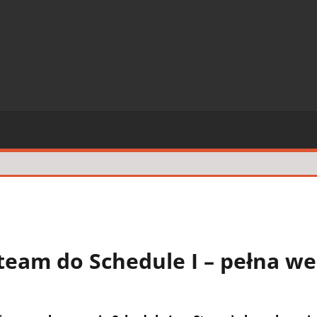
SZE
CJE
2 komentarze
team do Schedule I – pełna we