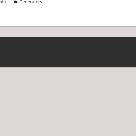
min
Generatory
2 komentarze