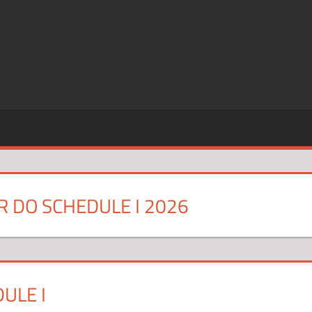
SZE
CJE
 DO SCHEDULE I 2026
ULE I