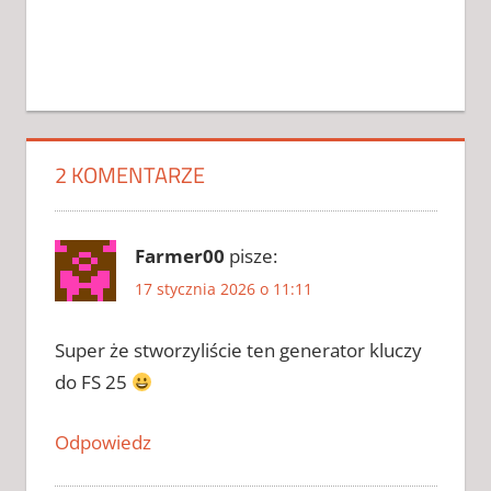
CRACK DO
FARMING
SIMULATOR
25
2 KOMENTARZE
CRACK DO
FARMING
SIMULATOR
Farmer00
pisze:
25 2026
17 stycznia 2026 o 11:11
CRACK DO
FARMING
SIMULATOR
Super że stworzyliście ten generator kluczy
25
do FS 25
CHOMIKUJ
CRACK DO
Odpowiedz
FARMING
SIMULATOR
25 ZAPYTAJ