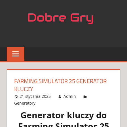
Skip
NAJL
to
content
APLIK
DO
GIER
FARMING SIMULATOR 25 GENERATOR
KLUCZY
21 stycznia 2025
Admin
Generatory
2 komentarze
Generator kluczy do
Farming Simulator 25