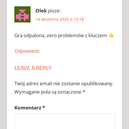
FARMING
Olek
pisze:
SIMULATOR
14 września 2025 o 13:18
25
GENERATOR
KLUCZY
Gra odpalona, zero problemów z kluczem
FARMING
SIMULATOR
Odpowiedz
25
GENERATOR
KLUCZY
LEAVE A REPLY
CHOMIKUJ
FARMING
Twój adres email nie zostanie opublikowany.
SIMULATOR
25
Wymagane pola są oznaczone
*
GENERATOR
KLUCZY
Komentarz
*
ZAPYTAJ
KLUCZ DO
FARMING
SIMULATOR