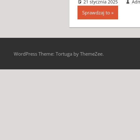
21 stycznia 2025
Ad
Sprawdzaj to
WordPress Theme: Tortuga by ThemeZee.