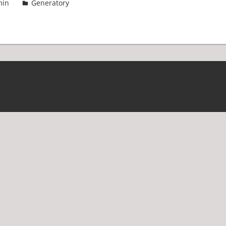
min
Generatory
2 komentarze