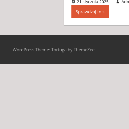
21 stycznia 2025
Ad
Sprawdzaj to
WordPress Theme: Tortuga by ThemeZee.