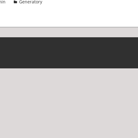
min
Generatory
2 komentarze