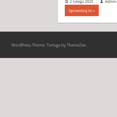
2 lutego 2025
Admin
Sprawdzaj to
WordPress Theme: Tortuga by ThemeZee.