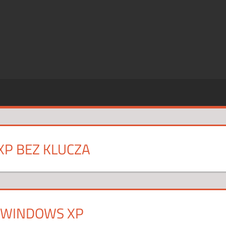
SZE
CJE
P BEZ KLUCZA
 WINDOWS XP