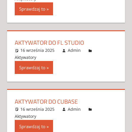
Sprawdzaj to
AKTYWATOR DO FL STUDIO
16 września 2025
Admin
Aktywatory
2 komentarze
Sprawdzaj to
AKTYWATOR DO CUBASE
16 września 2025
Admin
Aktywatory
2 komentarze
Sprawdzaj to