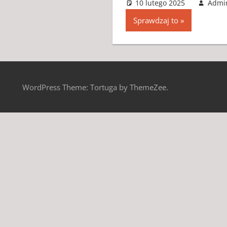
10 lutego 2025
Admi
Sprawdzaj to
WordPress Theme: Tortuga by ThemeZee.