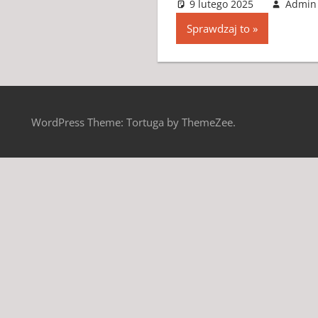
9 lutego 2025
Admin
Sprawdzaj to
WordPress Theme: Tortuga by ThemeZee.