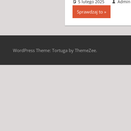
5 lutego 2025
Admin
Sprawdzaj to
WordPress Theme: Tortuga by ThemeZee.