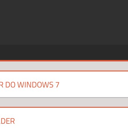
SZE
CJE
R DO WINDOWS 7
ADER