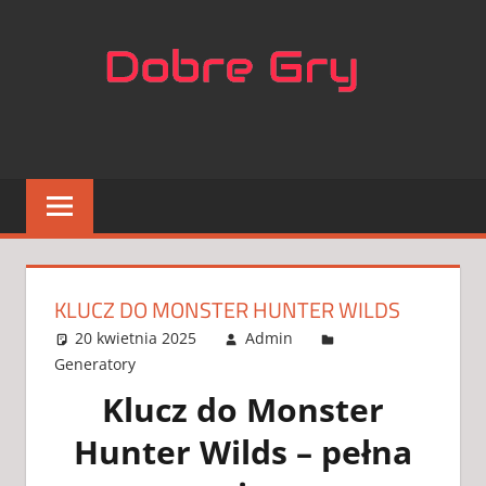
Skip
NAJL
to
content
APLIK
DO
GIER
KLUCZ DO MONSTER HUNTER WILDS
20 kwietnia 2025
Admin
Generatory
One comment
Klucz do Monster
Hunter Wilds – pełna