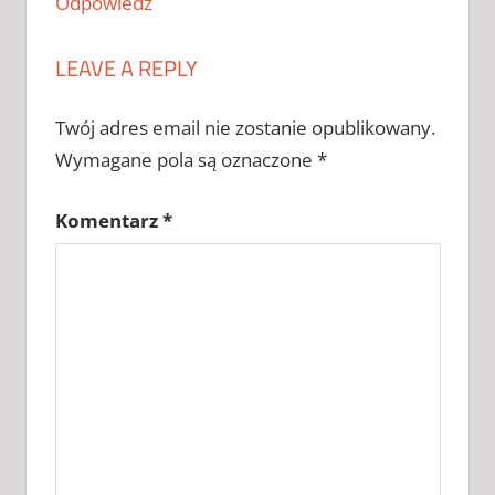
Odpowiedz
2026
CRACK DO
LEAVE A REPLY
MONSTER
HUNTER
WILDS
Twój adres email nie zostanie opublikowany.
CHOMIKUJ
Wymagane pola są oznaczone
*
CRACK
DO
Komentarz
*
MONSTER
HUNTER
WILDS
ZAPYTAJ
KLUCZ
DO
MONSTER
HUNTER
WILDS
KLUCZ
DO
MONSTER