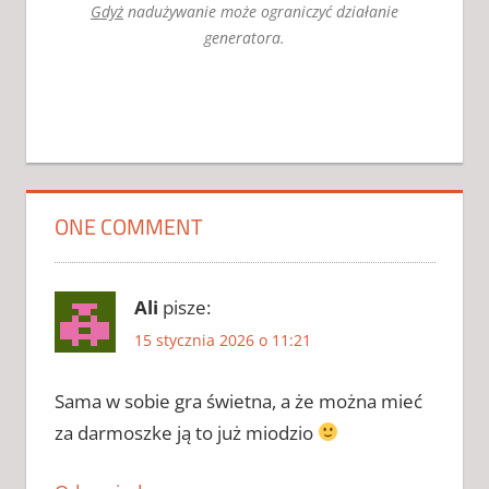
Gdyż
nadużywanie może ograniczyć działanie
generatora.
AKTYWATOR
DO
MONSTER
HUNTER
ONE COMMENT
WILDS 2026
CRACK
DO
Ali
pisze:
MONSTER
15 stycznia 2026 o 11:21
HUNTER
WILDS
CRACK
Sama w sobie gra świetna, a że można mieć
DO
za darmoszke ją to już miodzio
MONSTER
HUNTER
WILDS