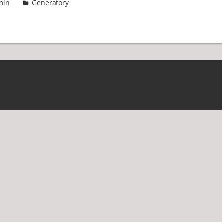
min
Generatory
One comment