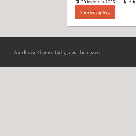
20 kwietnia 2025
Ad
Sprawdzaj to
WordPress Theme: Tortuga by ThemeZee.