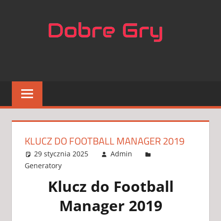
Skip
NAJL
to
content
APLIK
DO
GIER
KLUCZ DO FOOTBALL MANAGER 2019
29 stycznia 2025
Admin
Generatory
3 komentarze
Klucz do Football
Manager 2019