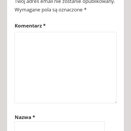
Twój adres email nie zostanie opublikowany.
KLUCZ DO
FOOTBALL
Wymagane pola są oznaczone
*
MANAGER
2019 2026
Komentarz
*
KLUCZ DO
FOOTBALL
MANAGER
2019
CHOMIKUJ
KLUCZ DO
FOOTBALL
MANAGER
2019
ZAPYTAJ
Nazwa
*