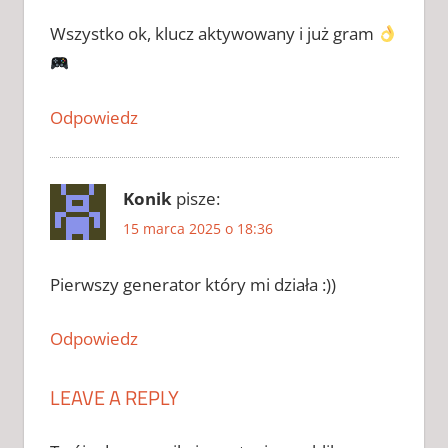
KEY
Wszystko ok, klucz aktywowany i już gram
FOOTBALL
MANAGER
2019 KLUCZ
AKTYWACYJNY
Odpowiedz
FOOTBALL
MANAGER
2019
Konik
pisze:
KLUCZ
STEAM
15 marca 2025 o 18:36
GENERATOR
KLUCZY DO
Pierwszy generator który mi działa :))
FOOTBALL
MANAGER
2019
Odpowiedz
KLUCZ DO
FOOTBALL
LEAVE A REPLY
MANAGER
2019