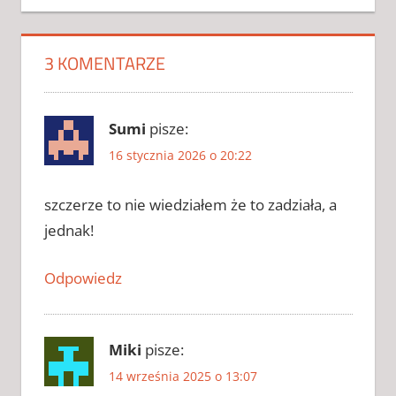
FOOTBALL
MANAGER
2019
3 KOMENTARZE
CRACK DO
FOOTBALL
MANAGER
Sumi
pisze:
2019 2026
16 stycznia 2026 o 20:22
CRACK DO
FOOTBALL
MANAGER
szczerze to nie wiedziałem że to zadziała, a
2019
jednak!
CHOMIKUJ
CRACK DO
Odpowiedz
FOOTBALL
MANAGER
2019
ZAPYTAJ
Miki
pisze:
FOOTBALL
14 września 2025 o 13:07
MANAGER
2019 CD