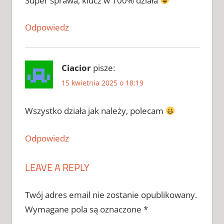
Super sprawa, klucz w 100% działa
KLUCZ DO
TRANSPORT
FEVER 2
Odpowiedz
2026
KLUCZ DO
TRANSPORT
Ciacior
pisze:
FEVER 2
CHOMIKUJ
15 kwietnia 2025 o 18:19
TRANSPORT
FEVER 2
Wszystko działa jak należy, polecam
KLUCZ
Odpowiedz
LEAVE A REPLY
Twój adres email nie zostanie opublikowany.
Wymagane pola są oznaczone
*