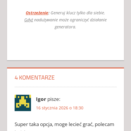
Ostrzeżenie
:
Generuj klucz tylko dla siebie.
Gdyż
nadużywanie może ograniczyć działanie
generatora.
AKTYWATOR
DO
TRANSPORT
FEVER 2
4 KOMENTARZE
AKTYWATOR
DO
TRANSPORT
Igor
pisze:
FEVER 2
16 stycznia 2026 o 18:30
2026
CRACK DO
TRANSPORT
Super taka opcja, moge lecieć grać, polecam
FEVER 2