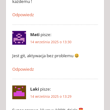
każdemu !
CRACK DO
TRANSPORT
Odpowiedz
FEVER 2
2026
CRACK DO
TRANSPORT
Mati
pisze:
FEVER 2
14 września 2025 o 13:30
CHOMIKUJ
CRACK DO
TRANSPORT
Jest git, aktywacja bez problemu
FEVER 2
ZAPYTAJ
Odpowiedz
GENERATOR
KLUCZY DO
TRANSPORT
FEVER 2
Laki
pisze:
KLUCZ DO
14 września 2025 o 13:29
TRANSPORT
FEVER 2