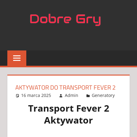
Skip
NAJL
to
content
APLIK
DO
GIER
AKTYWATOR DO TRANSPORT FEVER 2
16 marca 2025
Admin
Generatory
4
koment
Transport Fever 2
Aktywator