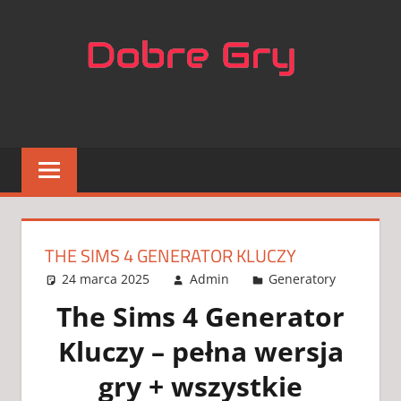
Skip
NAJL
to
content
APLIK
DO
GIER
THE SIMS 4 GENERATOR KLUCZY
24 marca 2025
Admin
Generatory
3
koment
The Sims 4 Generator
Kluczy – pełna wersja
gry + wszystkie