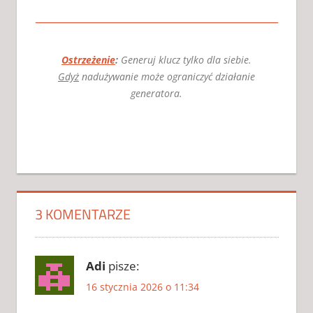
Ostrzeżenie
:
Generuj klucz tylko dla siebie.
Gdyż
nadużywanie może ograniczyć działanie
generatora.
AKTYWATOR
DO THE
SIMS 4
3 KOMENTARZE
AKTYWATOR
DO THE
SIMS 4 2026
CRACK
Adi
pisze:
DO
16 stycznia 2026 o 11:34
THE
SIMS 4