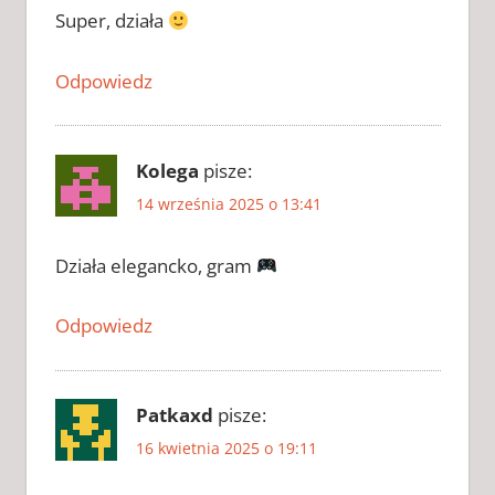
Super, działa
CRACK
DO
THE
Odpowiedz
SIMS 4
2026
KLUCZ
DO
Kolega
pisze:
THE
14 września 2025 o 13:41
SIMS
4
Działa elegancko, gram
KLUCZ
DO
THE
Odpowiedz
SIMS
4
2026
Patkaxd
pisze:
KLUCZ
DO THE
16 kwietnia 2025 o 19:11
SIMS 4
ZAPYTAJ