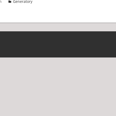
n
Generatory
3 komentarze