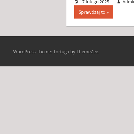
17 lutego 2025
Admi
Sprawdzaj to
WordPress Theme: Tortuga by ThemeZee.