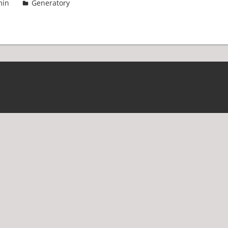
min
Generatory
3 komentarze