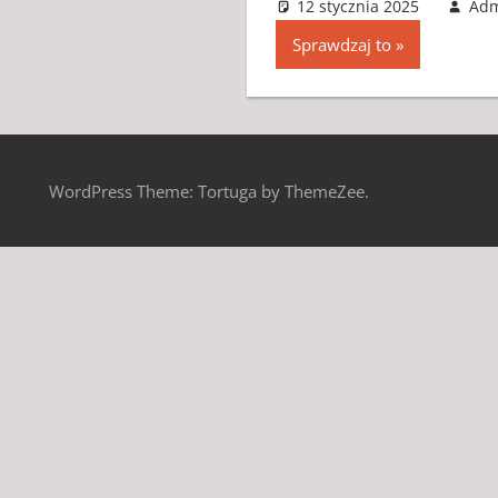
12 stycznia 2025
Ad
Sprawdzaj to
WordPress Theme: Tortuga by ThemeZee.