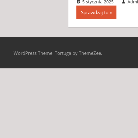
5 stycznia 2025
Adm
Sprawdzaj to
WordPress Theme: Tortuga by ThemeZee.