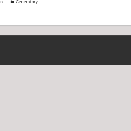
in
Generatory
2 komentarze