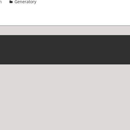
n
Generatory
2 komentarze