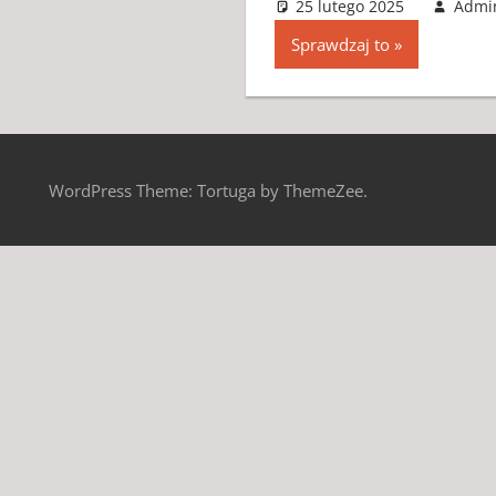
25 lutego 2025
Admi
Sprawdzaj to
WordPress Theme: Tortuga by ThemeZee.