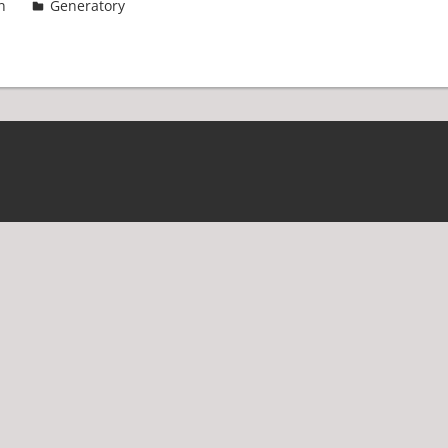
n
Generatory
3 komentarze