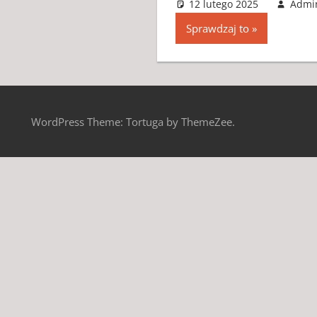
12 lutego 2025
Admi
Sprawdzaj to
WordPress Theme: Tortuga by ThemeZee.