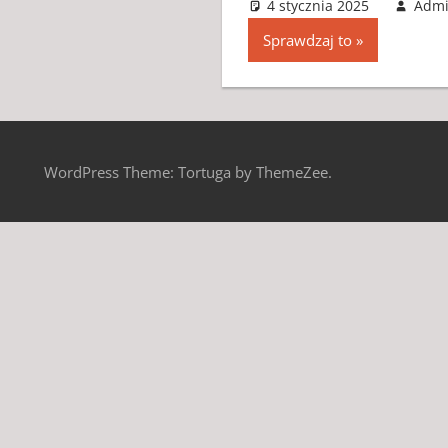
4 stycznia 2025
Adm
Sprawdzaj to
WordPress Theme: Tortuga by ThemeZee.