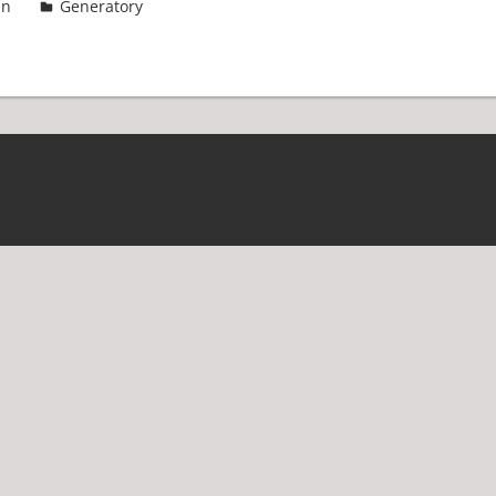
in
Generatory
4 komentarze