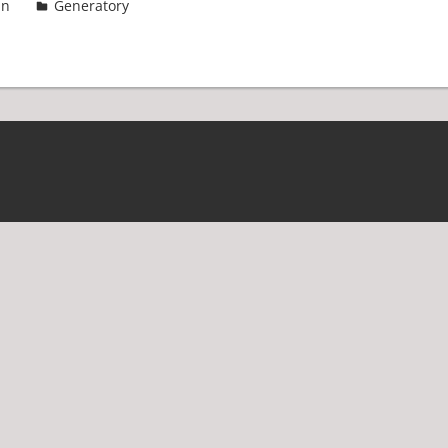
in
Generatory
2 komentarze