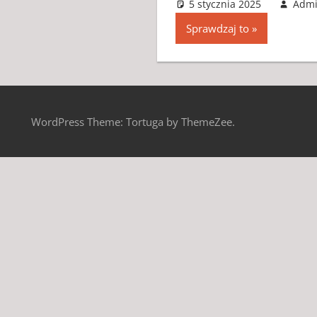
5 stycznia 2025
Adm
Sprawdzaj to
WordPress Theme: Tortuga by ThemeZee.