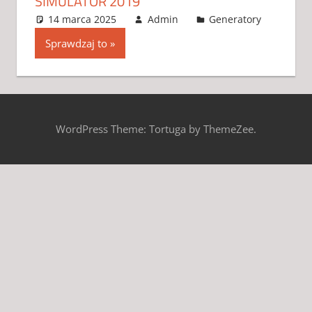
SIMULATOR 2019
14 marca 2025
Admin
Generatory
3
koment
Sprawdzaj to
WordPress Theme: Tortuga by ThemeZee.