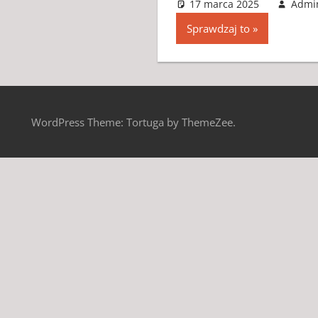
17 marca 2025
Admi
Sprawdzaj to
WordPress Theme: Tortuga by ThemeZee.