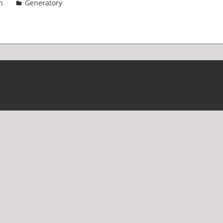
n
Generatory
2 komentarze