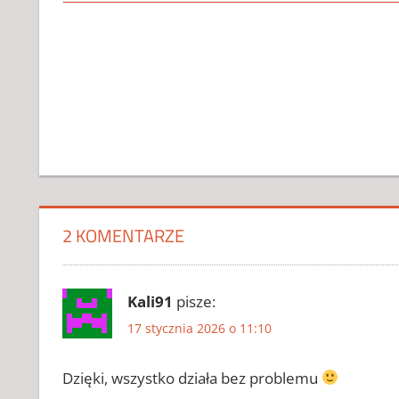
CRACK DO
FOOTBALL
MANAGER
2024
2 KOMENTARZE
CRACK DO
FOOTBALL
MANAGER
Kali91
pisze:
2024 2026
CRACK DO
17 stycznia 2026 o 11:10
FOOTBALL
MANAGER
Dzięki, wszystko działa bez problemu
2024