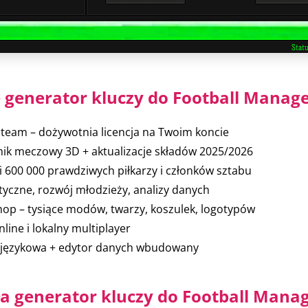
e generator kluczy do Football Manage
Steam – dożywotnia licencja na Twoim koncie
nik meczowy 3D + aktualizacje składów 2025/2026
 i 600 000 prawdziwych piłkarzy i członków sztabu
tyczne, rozwój młodzieży, analizy danych
p – tysiące modów, twarzy, koszulek, logotypów
nline i lokalny multiplayer
a językowa + edytor danych wbudowany
ła generator kluczy do Football Mana