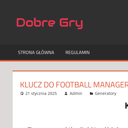
Skip
to
NAJLEP
content
APLIKA
DO
STRONA GŁÓWNA
REGULAMIN
GIER
KLUCZ DO FOOTBALL MANAGER
21 stycznia 2025
Admin
Generatory