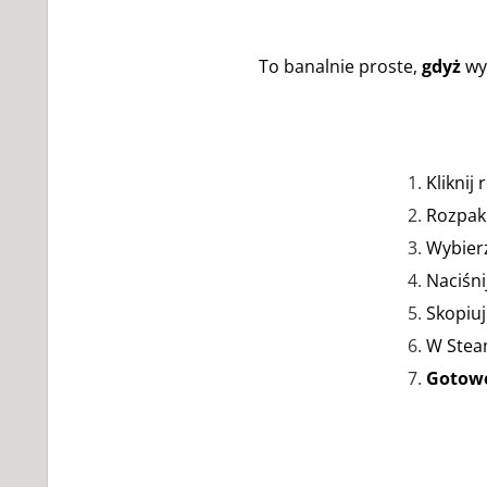
To banalnie proste,
gdyż
wys
Kliknij
Rozpaku
Wybierz
Naciśni
Skopiuj
W Stea
Gotow