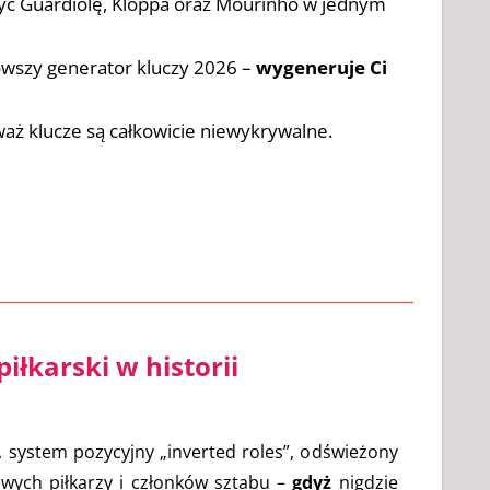
zyć Guardiolę, Kloppa oraz Mourinho w jednym
nowszy generator kluczy 2026 –
wygeneruje Ci
waż klucze są całkowicie niewykrywalne.
iłkarski w historii
system pozycyjny „inverted roles”, odświeżony
wych piłkarzy i członków sztabu –
gdyż
nigdzie