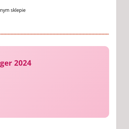
lnym sklepie
ager 2024
h