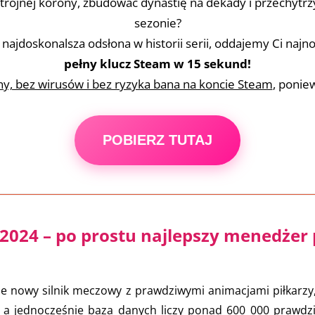
trójnej korony, zbudować dynastię na dekady i przechytr
sezonie?
ajdoskonalsza odsłona w historii serii, oddajemy Ci naj
pełny klucz Steam w 15 sekund!
y, bez wirusów i bez ryzyka bana na koncie Steam
, ponie
POBIERZ TUTAJ
024 – po prostu najlepszy menedżer p
 nowy silnik meczowy z prawdziwymi animacjami piłkarzy, 
 a jednocześnie baza danych liczy ponad 600 000 prawdzi