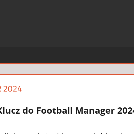
SZE
CJE
 2024
2 komentarze
Klucz do Football Manager 202