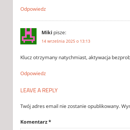
CHOMIKUJ
Odpowiedz
CRACK DO
FOOTBALL
MANAGER
2024
Miki
pisze:
ZAPYTAJ
14 września 2025 o 13:13
KLUCZ DO
FOOTBALL
MANAGER
Klucz otrzymany natychmiast, aktywacja bezprob
2024
KLUCZ DO
Odpowiedz
FOOTBALL
MANAGER
2024 2026
LEAVE A REPLY
KLUCZ DO
FOOTBALL
Twój adres email nie zostanie opublikowany.
Wym
MANAGER
2024
CHOMIKUJ
Komentarz
*
KLUCZ DO