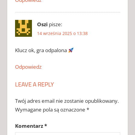
PHOTOSHOP
ZAPYTAJ
CRACK DO
ADOBE
Oszi
pisze:
PHOTOSHOP
14 września 2025 o 13:38
CRACK DO
ADOBE
Klucz ok, gra odpalona
PHOTOSHOP
2026
CRACK DO
Odpowiedz
ADOBE
PHOTOSHOP
LEAVE A REPLY
CHOMIKUJ
CRACK DO
ADOBE
Twój adres email nie zostanie opublikowany.
PHOTOSHOP
Wymagane pola są oznaczone
*
ZAPYTAJ
KLUCZ DO
Komentarz
*
ADOBE
PHOTOSHOP