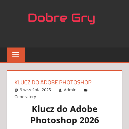
Skip
NAJL
to
content
APLIK
DO
GIER
KLUCZ DO ADOBE PHOTOSHOP
9 września 2025
Admin
Generatory
2 komentarze
Klucz do Adobe
Photoshop 2026