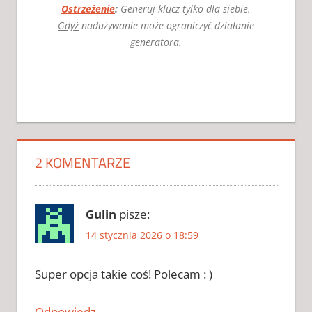
Ostrzeżenie
:
Generuj klucz tylko dla siebie.
Gdyż
nadużywanie może ograniczyć działanie
generatora.
AKTYWATOR
DO ADOBE
PHOTOSHOP
2 KOMENTARZE
AKTYWATOR
DO ADOBE
PHOTOSHOP
2026
Gulin
pisze:
AKTYWATOR
14 stycznia 2026 o 18:59
DO ADOBE
PHOTOSHOP
CHOMIKUJ
Super opcja takie coś! Polecam : )
AKTYWATOR
DO ADOBE
Odpowiedz