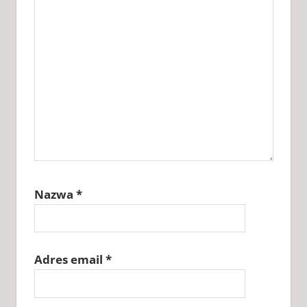
KLUCZ DO
ADOBE
PHOTOSHOP
2026
KLUCZ DO
ADOBE
PHOTOSHOP
CHOMIKUJ
KLUCZ DO
ADOBE
PHOTOSHOP
ZAPYTAJ
Nazwa
*
Adres email
*