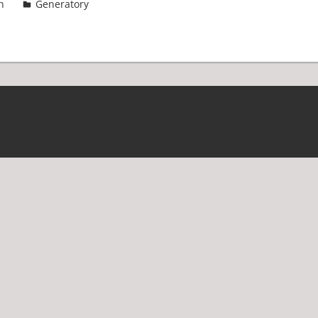
n
Generatory
3 komentarze