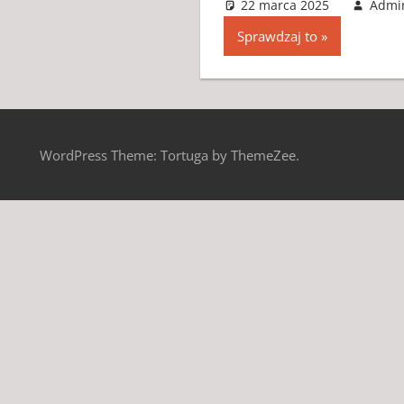
22 marca 2025
Admi
Sprawdzaj to
WordPress Theme: Tortuga by ThemeZee.