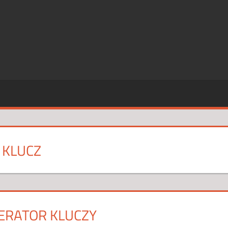
SZE
CJE
 KLUCZ
NERATOR KLUCZY