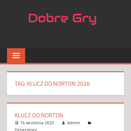
Skip
NAJL
to
content
APLIK
DO
GIER
TAG:
KLUCZ DO NORTON 2026
KLUCZ DO NORTON
16 września 2025
Admin
Generatory
2 komentarze