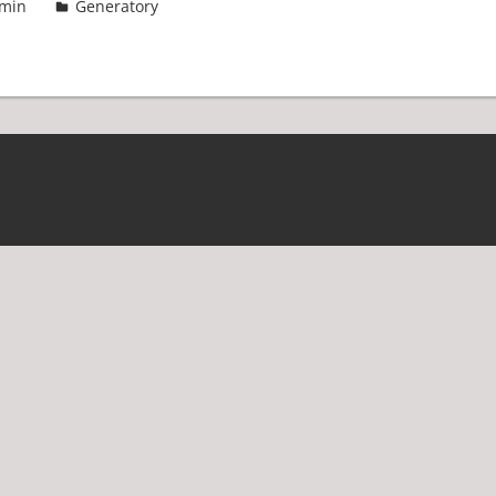
min
Generatory
2 komentarze