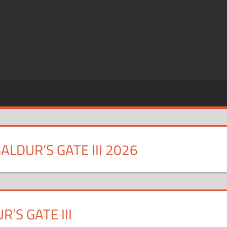
SZE
CJE
ALDUR’S GATE III 2026
’S GATE III