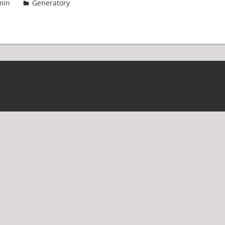
min
Generatory
2 komentarze