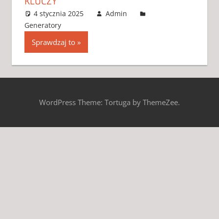
KLUCZY
4 stycznia 2025
Admin
Generatory
4 komentarze
Sprawdzaj to
WordPress Theme: Tortuga by ThemeZee.