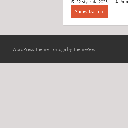
22 stycznia 2025
Ad
Sprawdzaj to
WordPress Theme: Tortuga by ThemeZee.