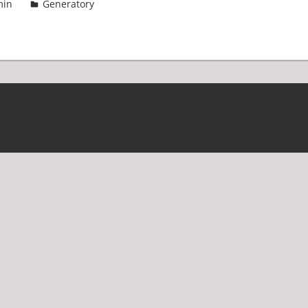
min
Generatory
2 komentarze