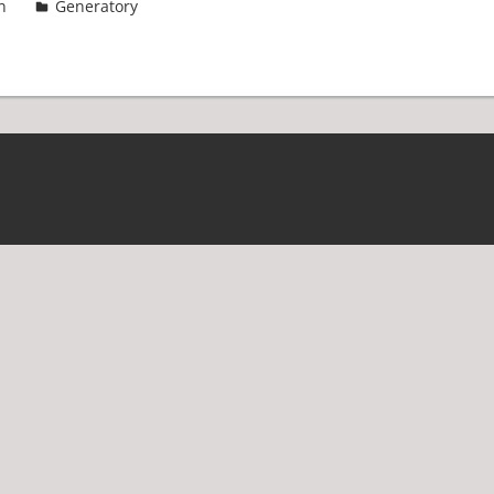
n
Generatory
3 komentarze