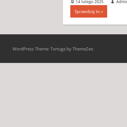
14 lutego 2025
Admi
Sprawdzaj to
WordPress Theme: Tortuga by ThemeZee.