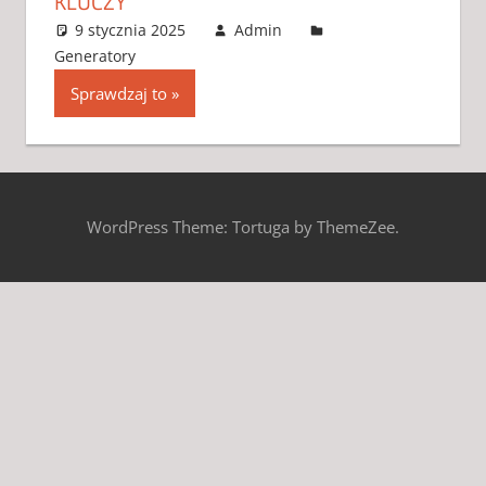
KLUCZY
9 stycznia 2025
Admin
Generatory
3 komentarze
Sprawdzaj to
WordPress Theme: Tortuga by ThemeZee.