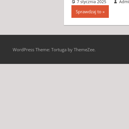
7 stycznia 2025
Adm
Sprawdzaj to
WordPress Theme: Tortuga by ThemeZee.