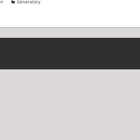
in
Generatory
4 komentarze